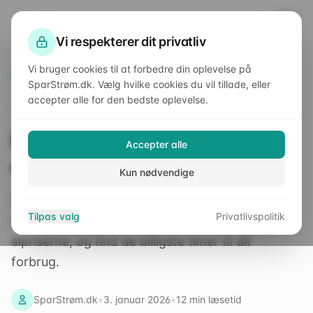
SparStrøm
.dk
Vi respekterer dit privatliv
Vi bruger cookies til at forbedre din oplevelse på
Forside
/
Viden
/
Billig el om natten – hvornår er strømmen billigst i 2026?
SparStrøm.dk. Vælg hvilke cookies du vil tillade, eller
accepter alle for den bedste oplevelse.
Elpriser
Billig el om natten – hvornår
Accepter alle
er strømmen billigst i 2026?
Kun nødvendige
Strøm er ikke altid billigst om natten længere.
Tilpas valg
Privatlivspolitik
Lær hvordan solenergi og vindkraft påvirker
elpriserne, og find de billigste timer til dit
forbrug.
SparStrøm.dk
•
3. januar 2026
•
12
min læsetid