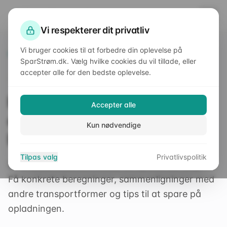
SparStrøm
.dk
Vi respekterer dit privatliv
Vi bruger cookies til at forbedre din oplevelse på
Forside
/
Viden
/
Hvad koster det at oplade en elcykel? Beregning og besparelser
SparStrøm.dk. Vælg hvilke cookies du vil tillade, eller
accepter alle for den bedste oplevelse.
Elforbrug
Hvad koster det at oplade en
Accepter alle
elcykel? Beregning og
Kun nødvendige
besparelser
Tilpas valg
Privatlivspolitik
Se præcis hvad det koster at oplade din elcykel.
Få konkrete beregninger, sammenligninger med
andre transportformer og tips til at spare på
opladningen.